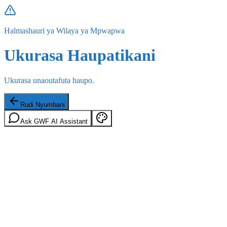
Halmashauri ya Wilaya ya Mpwapwa
Ukurasa Haupatikani
Ukurasa unaoutafuta haupo.
Rudi Nyumbani
Ask GWF AI Assistant