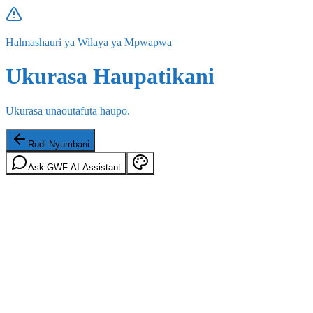
Halmashauri ya Wilaya ya Mpwapwa
Ukurasa Haupatikani
Ukurasa unaoutafuta haupo.
Rudi Nyumbani
Ask GWF AI Assistant