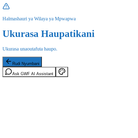
Halmashauri ya Wilaya ya Mpwapwa
Ukurasa Haupatikani
Ukurasa unaoutafuta haupo.
Rudi Nyumbani
Ask GWF AI Assistant