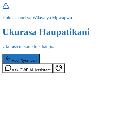
Halmashauri ya Wilaya ya Mpwapwa
Ukurasa Haupatikani
Ukurasa unaoutafuta haupo.
Rudi Nyumbani
Ask GWF AI Assistant